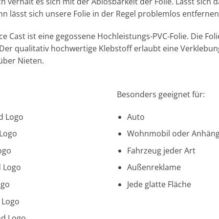
h verhält es sich mit der Ablösbarkeit der Folie. Lässt sic
n lässt sich unsere Folie in der Regel problemlos entfernen
Cast ist eine gegossene Hochleistungs-PVC-Folie. Die Foli
Der qualitativ hochwertige Klebstoff erlaubt eine Verkleb
über Nieten.
Besonders geeignet für:
nd Logo
Auto
 Logo
Wohnmobil oder Anhäng
ogo
Fahrzeug jeder Art
d Logo
Außenreklame
ogo
Jede glatte Fläche
d Logo
nd Logo