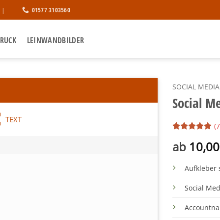
01577 3103560
 |
DRUCK
LEINWANDBILDER
SOCIAL MEDIA
Social M
TEXT
(
7
Bewertet
7
ab
10,0
mit
5
von
5, basierend
auf
Aufkleber 
Kundenbewert
Social Me
Accountna