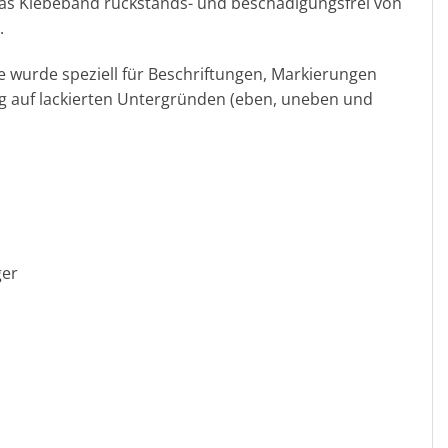
h das Klebeband rückstands- und beschädigungsfrei von
.
e wurde speziell für Beschriftungen, Markierungen
ung auf lackierten Untergründen (eben, uneben und
er