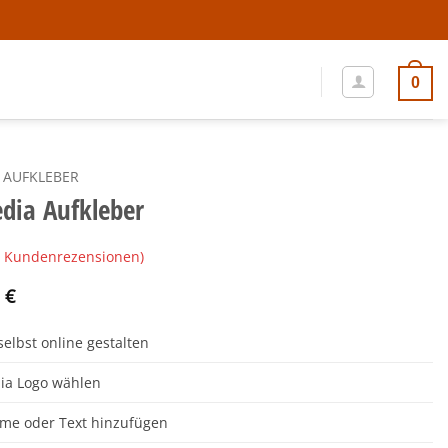
0
 AUFKLEBER
edia Aufkleber
Kundenrezensionen)
0
€
selbst online gestalten
ungen
dia Logo wählen
me oder Text hinzufügen