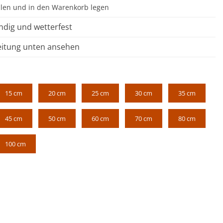
len und in den Warenkorb legen
ndig und wetterfest
eitung unten ansehen
15 cm
20 cm
25 cm
30 cm
35 cm
45 cm
50 cm
60 cm
70 cm
80 cm
100 cm
Aufkleber Menge