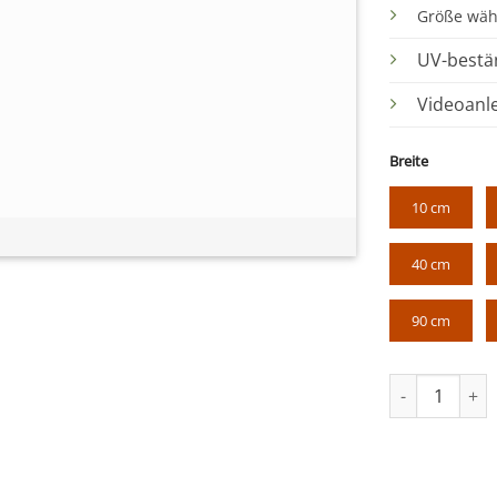
Größe wäh
UV-bestä
Videoanl
Breite
10 cm
40 cm
90 cm
Social Media 