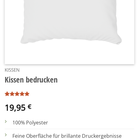
KISSEN
Kissen bedrucken
Bewertet
1
19,95
€
mit
5
von
5, basierend
auf
Kundenbewertung
100% Polyester
Feine Oberfläche für brillante Druckergebnisse